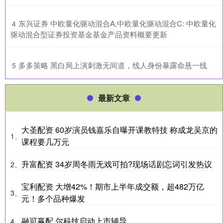
​东兴证券 中欧量化驱动混合A,中欧量化驱动混合C: 中欧量化
4
驱动混合型证券投资基金基金产品资料概要更新
​多多策略 黑白局上演刺激无间道，线人身份暴露命悬一线
5
最新文章
大圣配资 60岁演员钱嘉乐自曝开课教特技 称成龙吴京的
1、
课程要几万元
升富配资 34岁周冬雨无戏可拍?现场话剧忘词引发热议
2、
宝利配资 大增42%！期市上半年成交额，超482万亿
3、
元！多个品种爆发
融可赢配 尔科技启动上市辅导
4、