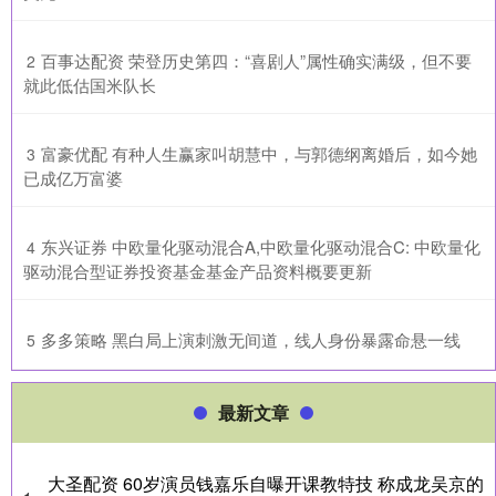
​百事达配资 荣登历史第四：“喜剧人”属性确实满级，但不要
2
就此低估国米队长
​富豪优配 有种人生赢家叫胡慧中，与郭德纲离婚后，如今她
3
已成亿万富婆
​东兴证券 中欧量化驱动混合A,中欧量化驱动混合C: 中欧量化
4
驱动混合型证券投资基金基金产品资料概要更新
​多多策略 黑白局上演刺激无间道，线人身份暴露命悬一线
5
最新文章
大圣配资 60岁演员钱嘉乐自曝开课教特技 称成龙吴京的