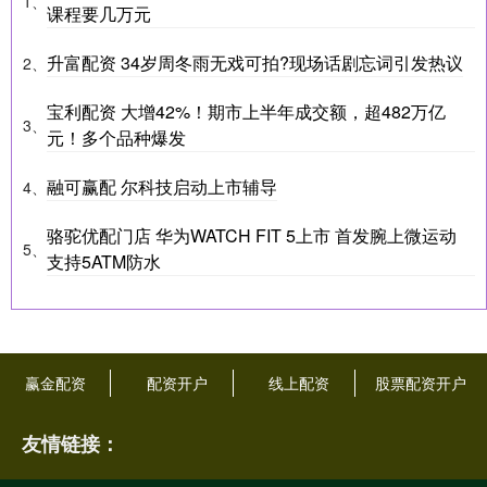
1、
课程要几万元
升富配资 34岁周冬雨无戏可拍?现场话剧忘词引发热议
2、
宝利配资 大增42%！期市上半年成交额，超482万亿
3、
元！多个品种爆发
融可赢配 尔科技启动上市辅导
4、
骆驼优配门店 华为WATCH FIT 5上市 首发腕上微运动
5、
支持5ATM防水
赢金配资
配资开户
线上配资
股票配资开户
友情链接：