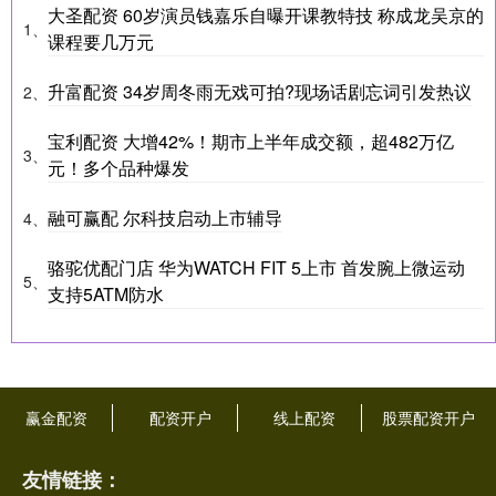
大圣配资 60岁演员钱嘉乐自曝开课教特技 称成龙吴京的
1、
课程要几万元
升富配资 34岁周冬雨无戏可拍?现场话剧忘词引发热议
2、
宝利配资 大增42%！期市上半年成交额，超482万亿
3、
元！多个品种爆发
融可赢配 尔科技启动上市辅导
4、
骆驼优配门店 华为WATCH FIT 5上市 首发腕上微运动
5、
支持5ATM防水
赢金配资
配资开户
线上配资
股票配资开户
友情链接：