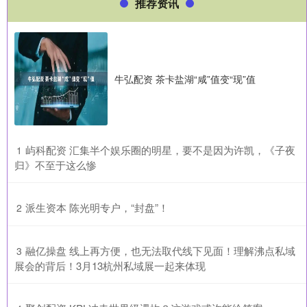
推荐资讯
牛弘配资 茶卡盐湖“咸”值变“现”值
​屿科配资 汇集半个娱乐圈的明星，要不是因为许凯，《子夜
1
归》不至于这么惨
​派生资本 陈光明专户，“封盘”！
2
​融亿操盘 线上再方便，也无法取代线下见面！理解沸点私域
3
展会的背后！3月13杭州私域展一起来体现