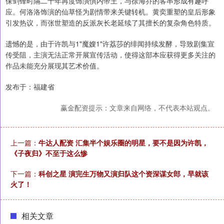
保剑锋时隔二十年再度饰演惧内帝王，与徐海乔的客串形成有趣呼
应。何洛洛饰演的仙草怪为剧情带来关键转机。黄奕重塑的皇后形象
引发热议，而张世塑造的反派灰长老延续了其擅长的复杂角色特质。
遗憾的是，由于许凯与1"魔嫂1"许荔莎的绯闻持续发酵，导致剧集宣
传受阻，主演无法正常开展宣传活动，使得这部本应获得更多关注的
作品未能充分展现其艺术价值。
发布于：福建省
赢金配资提示：文章来自网络，不代表本站观点。
上一篇：
牛达人配资 汇集半个娱乐圈的明星，要不是因为许凯，
《子夜归》不至于这么惨
下一篇：
科创之星 演完生万物又演归队这个资深谋女郎，早就该
火了！
相关文章