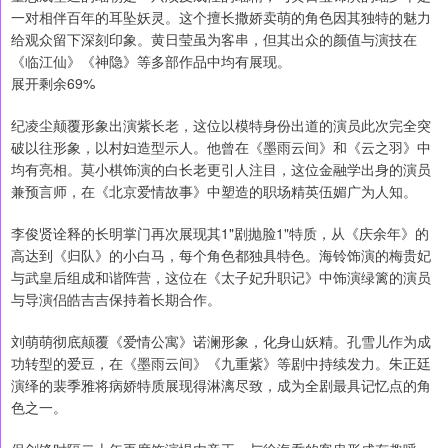
一对相伴百年的耳坠妖灵。这个擅长撒娇卖萌的角色因其独特的魅力
给观众留下深刻印象。黄日莹虽为客串，但其出众的颜值与演技在
《临江仙》《神隐》等多部作品中均有展现。
展开剩余69%
纪凌尘颠覆形象出演紫长老，这位以模特身份出道的演员此次完全突
破以往形象，以村妇造型示人。他曾在《墨雨云间》和《云之羽》中
均有亮相。莫小棋饰演的白长老更引人注目，这位金融学出身的演员
兼预言师，在《北京爱情故事》中塑造的职场精英伍媚广为人知。
李俊贤诠释的长明掌门再次展现其1"剧抛脸1"特质，从《庆余年》的
高达到《归队》的小白马，每个角色都独具特色。海铃饰演的梅贵妃
与武皇后组成和谐阵营，这位在《太子妃升职记》中饰演绿篱的演员
与导演侣皓吉吉保持着长期合作。
刘萌萌彻底颠覆《爱情公寓》诺澜形象，化身山妖精。孔雪儿作为成
功转型的爱豆，在《墨雨云间》《九重紫》等剧中持续发力。朱正廷
演绎的裴季雅将病娇特质展现得淋漓尽致，成为全剧最具记忆点的角
色之一。