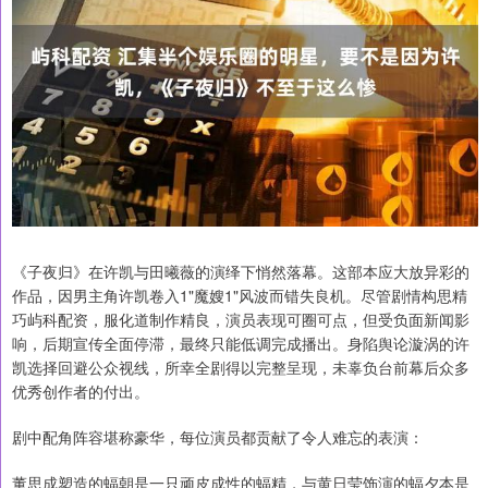
《子夜归》在许凯与田曦薇的演绎下悄然落幕。这部本应大放异彩的
作品，因男主角许凯卷入1"魔嫂1"风波而错失良机。尽管剧情构思精
巧屿科配资，服化道制作精良，演员表现可圈可点，但受负面新闻影
响，后期宣传全面停滞，最终只能低调完成播出。身陷舆论漩涡的许
凯选择回避公众视线，所幸全剧得以完整呈现，未辜负台前幕后众多
优秀创作者的付出。
剧中配角阵容堪称豪华，每位演员都贡献了令人难忘的表演：
董思成塑造的蝠朝是一只顽皮成性的蝠精，与黄日莹饰演的蝠夕本是