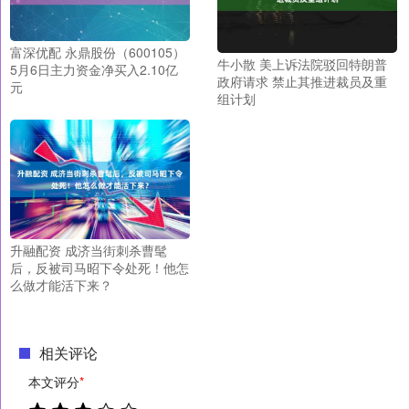
富深优配 永鼎股份（600105）
牛小散 美上诉法院驳回特朗普
5月6日主力资金净买入2.10亿
政府请求 禁止其推进裁员及重
元
组计划
升融配资 成济当街刺杀曹髦
后，反被司马昭下令处死！他怎
么做才能活下来？
相关评论
本文评分
*