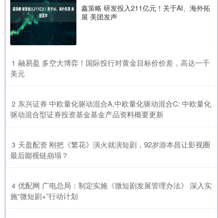
鑫策略 研发投入211亿元！关于AI、海外拓
展 美团发声
​融易盈 多空大博弈！国际投行对黄金目标价价差，高达一千
1
美元
​东兴证券 中欧量化驱动混合A,中欧量化驱动混合C: 中欧量化
2
驱动混合型证券投资基金基金产品资料概要更新
​天盈配资 刚把《繁花》演火就演短剧，92岁游本昌让影视圈
3
最后鄙视链崩塌？
​优配网 广电总局：制定实施《微短剧发展管理办法》 深入实
4
施“微短剧+”行动计划