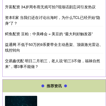
升富配资 34岁周冬雨无戏可拍?现场话剧忘词引发热议
资本E家 当我们还在讨论出海时，为什么TCL已经开始“隐
身”了？
鳄鱼配资 豆粕：中美峰会 = 美豆的 “最大利好触发器”
益通网 不低于50万的9系要带全主动悬架、顶级激光雷达、
线控转向
交易鑫优配 明日二月初三，老人说“初三3不做，福禄自然
来”，哪3事不能做？
推荐资讯