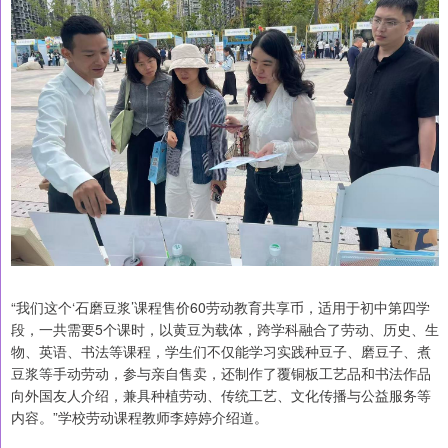
“我们这个‘石磨豆浆’课程售价60劳动教育共享币，适用于初中第四学
段，一共需要5个课时，以黄豆为载体，跨学科融合了劳动、历史、生
物、英语、书法等课程，学生们不仅能学习实践种豆子、磨豆子、煮
豆浆等手动劳动，参与亲自售卖，还制作了覆铜板工艺品和书法作品
向外国友人介绍，兼具种植劳动、传统工艺、文化传播与公益服务等
内容。”学校劳动课程教师李婷婷介绍道。