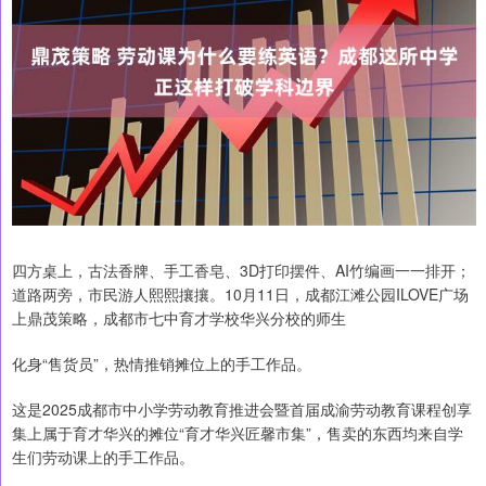
四方桌上，古法香牌、手工香皂、3D打印摆件、AI竹编画一一排开；
道路两旁，市民游人熙熙攘攘。10月11日，成都江滩公园ILOVE广场
上鼎茂策略，成都市七中育才学校华兴分校的师生
化身“售货员”，热情推销摊位上的手工作品。
这是2025成都市中小学劳动教育推进会暨首届成渝劳动教育课程创享
集上属于育才华兴的摊位“育才华兴匠馨市集”，售卖的东西均来自学
生们劳动课上的手工作品。