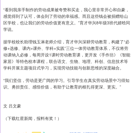
“看到我亲手制作的劳动成果被夸赞和买走，我心里非常开心和自豪，
感觉得到了认可，体会到了劳动的幸福感。而且这些钱会被捐赠给山
区学校，也让我们的劳动价值更有意义。”育才华兴8年级3班代婧晗同
学说。
据学校校长助理钱玉淋老师介绍，育才华兴深耕劳动教育，构建了“必
修+选修、课内+课外、学科+实践”三位一体劳动教育体系，不仅将劳
动课纳入必修，每周开设1课时劳动教育课，更开发《手作坊》《智能
家居》等特色校本课程，联合语文、生物、地理、科创、信息技术等
学科开展主题项目式学习，实现劳动技能与创新思维的深度融合。
“我们坚信，劳动是更广阔的学习。引导学生在真实劳动场景中习得知
识、勇担责任、感悟价值，有助于让教育的根扎得更深、更实。”
文 吕文豪
（下载红星新闻，报料有奖！）