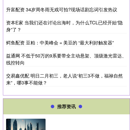
升富配资 34岁周冬雨无戏可拍?现场话剧忘词引发热议
资本E家 当我们还在讨论出海时，为什么TCL已经开始“隐
身”了？
鳄鱼配资 豆粕：中美峰会 = 美豆的 “最大利好触发器”
益通网 不低于50万的9系要带全主动悬架、顶级激光雷达、
线控转向
交易鑫优配 明日二月初三，老人说“初三3不做，福禄自然
来”，哪3事不能做？
推荐资讯