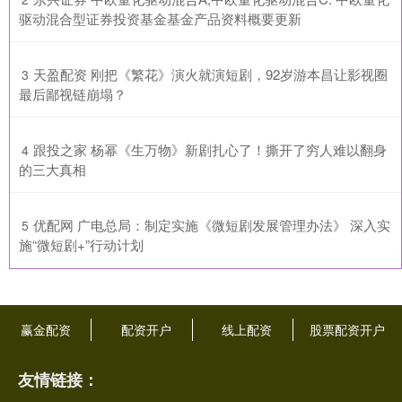
驱动混合型证券投资基金基金产品资料概要更新
​天盈配资 刚把《繁花》演火就演短剧，92岁游本昌让影视圈
3
最后鄙视链崩塌？
​跟投之家 杨幂《生万物》新剧扎心了！撕开了穷人难以翻身
4
的三大真相
​优配网 广电总局：制定实施《微短剧发展管理办法》 深入实
5
施“微短剧+”行动计划
赢金配资
配资开户
线上配资
股票配资开户
友情链接：