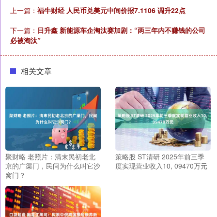
上一篇：
福牛财经 人民币兑美元中间价报7.1106 调升22点
下一篇：
日升鑫 新能源车企淘汰赛加剧：“两三年内不赚钱的公司
必被淘汰”
相关文章
聚财略 老照片：清末民初老北
策略股 ST清研 2025年前三季
京的广渠门，民间为什么叫它沙
度实现营业收入10, 09470万元
窝门？