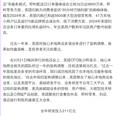
店”等服务模式。即时配送日订单量峰值在立秋当日达9800万单。即
时零售方面，美团闪购为消费者提供“30分钟万物到家”的购物体验。
截至2024年末，美团闪购已和超5600家大型连锁零售商、41万本地
小商户以及超570家品牌商达成合作。线下消费方面，2024年美团到
店业务订单量同比增长超65%，年交易用户数和年活跃商户数均创新
高。
过去一年来，美团对核心本地商业多项业务进行了架构调整。效
果如何鑫策略，是投资者关注的重点。
在3月21日晚间举行的电话会上，美团CFO陈少晖表示，核心本
地商业相关的团队经过一年的架构调整，目前进展相当扎实。“过去一
年面临复杂多变的市场环境，我们成功地巩固了在本地生活服务领域
的领先地位。”自去年组织架构调整以来，美团整合了核心本地商业各
业务，以及美团平台、基础研发平台、业务研发平台等三大平台。通
过组织架构调整，更高效赋能业务的营销、用户增长、大模型技术研
发以及C/B端产品创新。美团聚焦打造餐饮外卖、即时零售、到店、
酒店旅行和医药健康五大业务。
全年研发投入211亿元