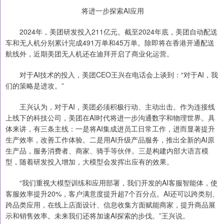
将进一步探索AI应用
2024年，美团研发投入211亿元。截至2024年底，美团自动配送
车和无人机分别累计完成491万单和45万单。除即将在香港开通配送
航线外，近期美团无人机还在迪拜开启了商业化运营。
对于AI技术的投入，美团CEO王兴在电话会上谈到：“对于AI，我
们的策略是进攻。”
王兴认为，对于AI，美团必须积极行动、主动出击。作为连接线
上线下的科技公司，美团在AI时代将进一步沟通数字和物理世界。具
体来讲，有三条主线：一是将AI集成进员工日常工作，进而显著提升
生产效率，改善工作体验。二是用AI升级产品服务，推出全新的AI原
生产品，服务消费者、商家、骑手等伙伴。三是构建内部大语言模
型，随着研发投入增加，大模型会发挥出应有的效果。
“我们重视大模型训练和应用部署，我们开发的AI客服智能体，使
客服效率提升20%，客户满意度提升超7个百分点。AI还可以跨类别、
跨品类应用，在线上店面设计、信息收集方面赋能商家，提升商品展
示和销售效率。未来我们还将加速AI探索的步伐。”王兴说。