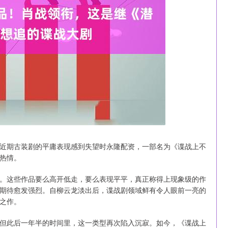
深证成指
14311.01
1.02%
200.89
1.42%
近期古装剧的平庸表现感到失望时永隆配资，一部名为《谍战上不
热情。
。这些作品要么高开低走，要么表现平平，真正称得上现象级的作
期待愈发强烈。自柳云龙淡出后，谍战剧领域鲜有令人眼前一亮的
之作。
但此后一年半的时间里，这一类型再次陷入沉寂。如今，《谍战上