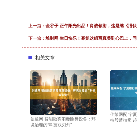
上一篇：
金谷子 正午阳光出品！肖战领衔，这是继《潜
下一篇：
堆财网 生日快乐！幂姐这组写真美到心巴上，
相关文章
佳荣网配 宁
创通网 智能微雾消毒除臭设备：环
持股遭拍卖 起
境治理的“科技双刃剑”