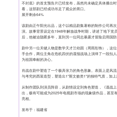
不封底》的首支预告片已经发布，虽然尚未确定具体播出时
看，这部剧已经成功吊足了观众的胃口。
展开剩余64%
该剧由正午阳光出品，这个以精品剧集著称的制作公司再次
演。故事背景设定在1948年解放战争时期，讲述了地下
后，他被迫隐匿多年，直到另一位同志暴露才冒险启用国防
剧中另一位关键人物是数学天才兰幼因（周雨彤饰），这位
手合作，两位主角在危机四伏的谍报战场上演绎了一段扣人
为祖国奉献的决心。
肖战在剧中塑造了一个极具张力的角色形象。表面上是风流
与考究的西装造型，塑造出1"斯文败类1"的独特气质，加
从制作团队到演员阵容，从剧情设定到角色塑造，《谍战上
出，极有可能成为2025年电视剧市场的现象级作品，甚
亮相。
发布于：福建省