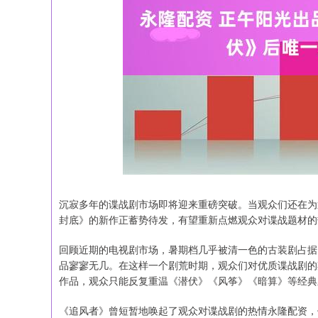
上证指数
3940.04
164.40
2.13%
39.68
沉寂多年的谍战剧市场即将迎来重磅突破。当观众们还在为
封底》的新作正蓄势待发，有望重新点燃观众对谍战题材的
回顾近期的电视剧市场，暑期档几乎被清一色的古装剧占据
品寥寥无几。在这样一个剧荒时期，观众们对优质谍战剧的
作品，观众只能反复重温《潜伏》《风筝》《暗算》等经典
《追风者》曾短暂地唤起了观众对谍战剧的热情永隆配资，