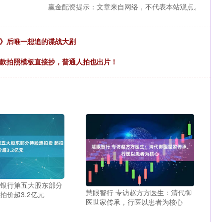
赢金配资提示：文章来自网络，不代表本站观点。
伏》后唯一想追的谍战大剧
同款拍照模板直接抄，普通人拍也出片！
夏银行第五大股东部分
慧眼智行 专访赵方方医生：清代御
拍价超3.2亿元
医世家传承，行医以患者为核心