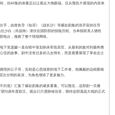
间，但40集的体量足以让观众大饱眼福。仅从预告片展现的内容来
出手，由曾执导《知否》《战长沙》等爆款剧集的张开宙担任导
党员任少白（肖战饰）潜伏在国防部的惊险历程。当单线联系人牺牲
部电台，挽救了整个情报网络。
地下党遗孀一直在暗中策划刺杀军统高官。从最初的敌对到最终携
心弦的故事。剧中没有过多的儿女情长，而是着重展现了革命志士
倜傥的公子哥，实则是心思缜密的地下工作者。他佩戴的边框眼镜
上层次分明的表演，为角色增添了更多魅力。
不封底》汇集了爆款剧集的诸多要素。可以预见，这部剧一旦播
至有望问鼎年度剧王。观众们只需静候佳音，期待这部谍战大戏的正式