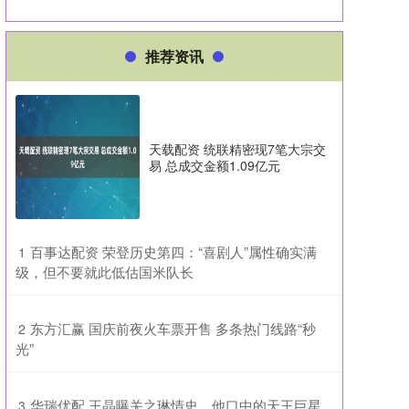
推荐资讯
天载配资 统联精密现7笔大宗交
易 总成交金额1.09亿元
​百事达配资 荣登历史第四：“喜剧人”属性确实满
1
级，但不要就此低估国米队长
​东方汇赢 国庆前夜火车票开售 多条热门线路“秒
2
光”
​华瑞优配 王晶曝关之琳情史，他口中的天王巨星
3