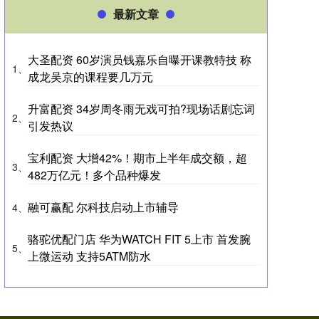
最新文章
大圣配资 60岁演员钱嘉乐自曝开课教特技 称
1、
成龙吴京的课程要几万元
升富配资 34岁周冬雨无戏可拍?现场话剧忘词
2、
引发热议
宝利配资 大增42%！期市上半年成交额，超
3、
482万亿元！多个品种爆发
融可赢配 尔科技启动上市辅导
4、
骆驼优配门店 华为WATCH FIT 5上市 首发腕
5、
上微运动 支持5ATM防水