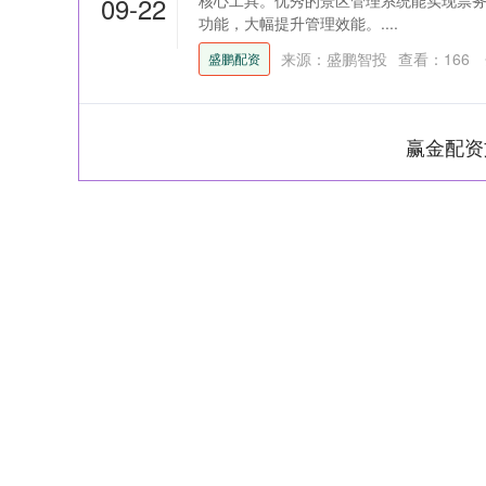
09-22
核心工具。优秀的景区管理系统能实现票
功能，大幅提升管理效能。....
来源：盛鹏智投
查看：
166
盛鹏配资
赢金配资
深证成指
14311.01
39.68
1.02%
200.89