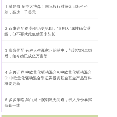
​融易盈 多空大博弈！国际投行对黄金目标价价
1
差，高达一千美元
​百事达配资 荣登历史第四：“喜剧人”属性确实满
2
级，但不要就此低估国米队长
​富豪优配 有种人生赢家叫胡慧中，与郭德纲离婚
3
后，如今她已成亿万富婆
​东兴证券 中欧量化驱动混合A,中欧量化驱动混合
4
C: 中欧量化驱动混合型证券投资基金基金产品资料
概要更新
​多多策略 黑白局上演刺激无间道，线人身份暴露
5
命悬一线