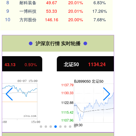
8
耐科装备
49.67
20.01%
6.83%
9
一博科技
53.33
20.01%
17.26%
10
方邦股份
146.16
20.00%
7.68%
沪深京行情 实时轮播
北证50
1134.24
创业
11.37
1.01%