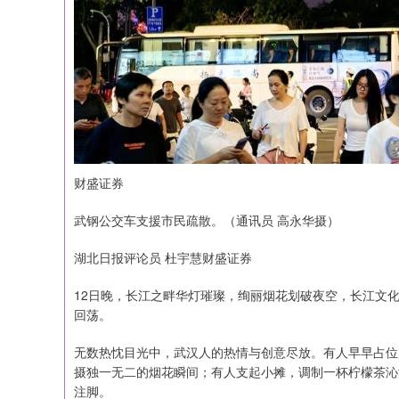
财盛证券
武钢公交车支援市民疏散。（通讯员 高永华摄）
湖北日报评论员 杜宇慧财盛证券
12日晚，长江之畔华灯璀璨，绚丽烟花划破夜空，长江文
回荡。
无数热忱目光中，武汉人的热情与创意尽放。有人早早占位
摄独一无二的烟花瞬间；有人支起小摊，调制一杯柠檬茶沁
注脚。