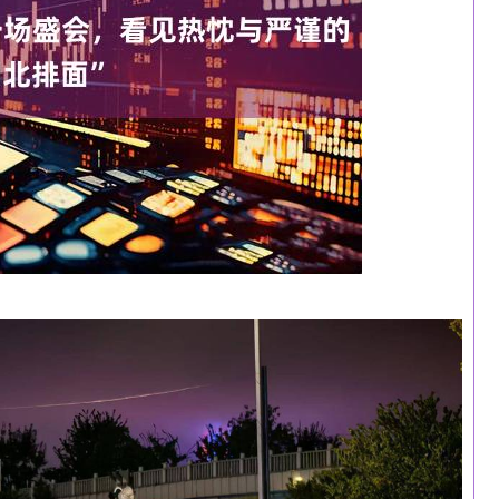
沪深300
4694.44
1.42%
43.13
0.93%