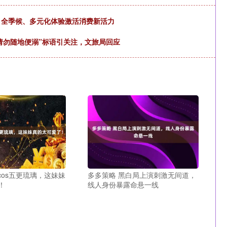
济 全季候、多元化体验激活消费新活力
请勿随地便溺”标语引关注，文旅局回应
cos五更琉璃，这妹妹
多多策略 黑白局上演刺激无间道，
！
线人身份暴露命悬一线