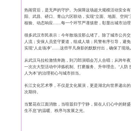
热闹背后，是无声的守护。为保障这场超大规模活动安全有序
阳、武昌、硚口、青山六区联动，实现“立面、地面、空间
核验、动态响应……每一个环节严谨缜密，彰显出城市治理
很多武汉市民表示：今年散场没那么堵了。除了城市公共交
人流；安保人员坚守要道，组成人墙；民警有序引导，避免拥堵
实现“人走场净”……这些平凡身影的默默付出，确保了现场
从武汉马拉松激情奔跑，到刀郎演唱会万人合唱；从跨年夜
一次次大型活动中淬炼机制、打磨服务、升华理念。“人防 技
人为本”的治理初心与城市担当。
长江文化艺术季，不仅是文化展演，更是湖北向世界递出的
次期待。
当繁花在江面消散，当喧嚣归于宁静，留在人们心中的财盛
生不息”的温暖、秩序与发展之光。