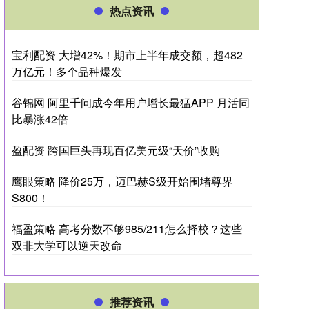
热点资讯
宝利配资 大增42%！期市上半年成交额，超482
万亿元！多个品种爆发
谷锦网 阿里千问成今年用户增长最猛APP 月活同
比暴涨42倍
盈配资 跨国巨头再现百亿美元级“天价”收购
鹰眼策略 降价25万，迈巴赫S级开始围堵尊界
S800！
福盈策略 高考分数不够985/211怎么择校？这些
双非大学可以逆天改命
推荐资讯