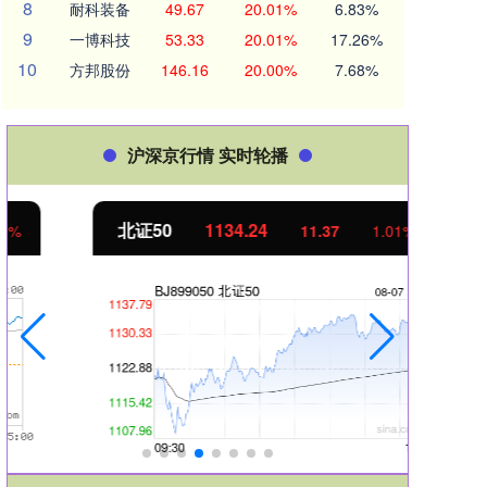
8
耐科装备
49.67
20.01%
6.83%
9
一博科技
53.33
20.01%
17.26%
10
方邦股份
146.16
20.00%
7.68%
沪深京行情 实时轮播
北证50
1134.24
创业
11.37
1.01%