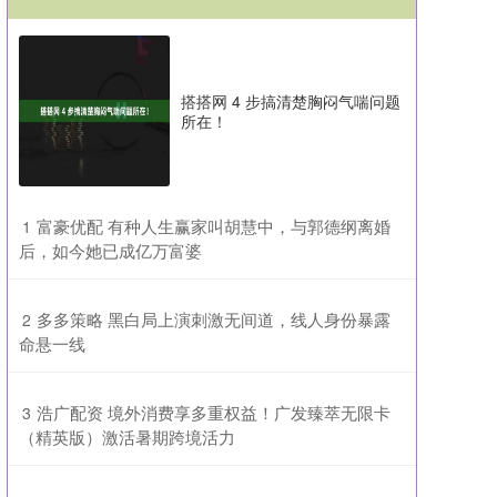
搭搭网 4 步搞清楚胸闷气喘问题
所在！
​富豪优配 有种人生赢家叫胡慧中，与郭德纲离婚
1
后，如今她已成亿万富婆
​多多策略 黑白局上演刺激无间道，线人身份暴露
2
命悬一线
​浩广配资 境外消费享多重权益！广发臻萃无限卡
3
（精英版）激活暑期跨境活力