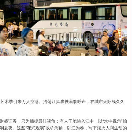
化艺术季引来万人空巷。浩荡江风裹挟着欢呼声，在城市天际线久久
财盛证券，只为捕捉最佳视角；有人干脆跳入江中，以“水中视角”拍
润夏夜。这些“花式观演”以桥为轴，以江为卷，写下烟火人间生动的