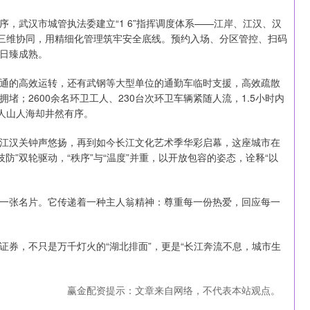
，武汉市城管执法委建立“1 6”指挥调度体系——江岸、江汉、汉
”三维协同，用精细化管理筑牢安全底线。预约入场、分区管控、扫码
日臻成熟。
通的高效运转，还有武钢等大型单位的通勤车临时支援，高效疏散
；2600余名环卫工人、230台次环卫车辆紧随人流，1.5小时内
人山人海却井然有序。
江汉关钟声悠扬，再到如今长江文化艺术季华彩启幕，这座城市在
防”双轮驱动，“秩序”与“温度”并重，以开放包容的姿态，诠释“以
一张名片。它传递着一种主人翁精神：尊重每一份热爱，回应每一
证券，不只是万千灯火的“湖北排面”，更是“长江奔流不息，城市生
赢金配资提示：文章来自网络，不代表本站观点。