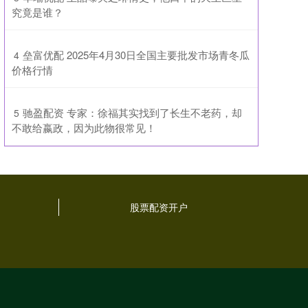
究竟是谁？
​垒富优配 2025年4月30日全国主要批发市场青冬瓜
4
价格行情
​驰盈配资 专家：徐福其实找到了长生不老药，却
5
不敢给嬴政，因为此物很常见！
股票配资开户