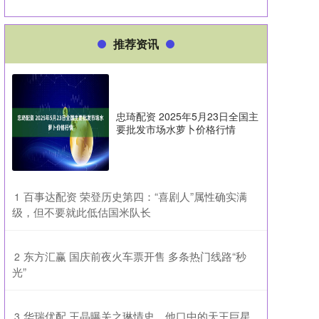
推荐资讯
忠琦配资 2025年5月23日全国主
要批发市场水萝卜价格行情
​百事达配资 荣登历史第四：“喜剧人”属性确实满
1
级，但不要就此低估国米队长
​东方汇赢 国庆前夜火车票开售 多条热门线路“秒
2
光”
​华瑞优配 王晶曝关之琳情史，他口中的天王巨星
3