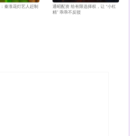
京：秦淮花灯艺人赶制
通昭配资 给有限选择权，让 “小杠
精” 乖乖不反驳