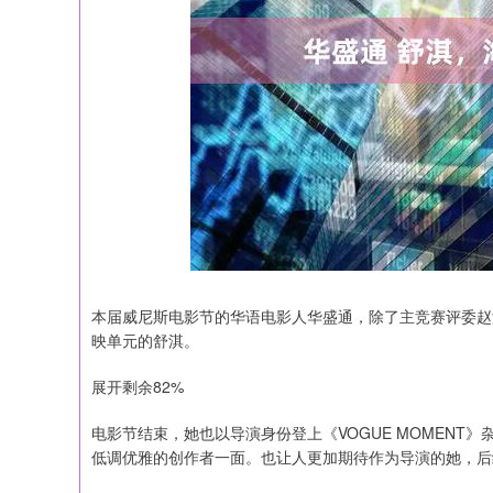
上证指数
3940.04
164.40
2.13%
39.68
本届威尼斯电影节的华语电影人华盛通，除了主竞赛评委赵
映单元的舒淇。
展开剩余82%
电影节结束，她也以导演身份登上《VOGUE MOMEN
低调优雅的创作者一面。也让人更加期待作为导演的她，后