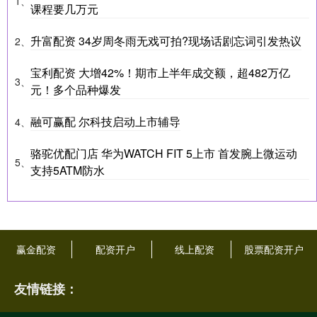
1、
课程要几万元
升富配资 34岁周冬雨无戏可拍?现场话剧忘词引发热议
2、
宝利配资 大增42%！期市上半年成交额，超482万亿
3、
元！多个品种爆发
融可赢配 尔科技启动上市辅导
4、
骆驼优配门店 华为WATCH FIT 5上市 首发腕上微运动
5、
支持5ATM防水
赢金配资
配资开户
线上配资
股票配资开户
友情链接：