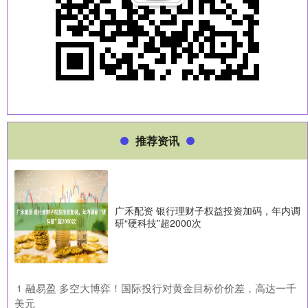
推荐资讯
广禾配资 银行理财子权益投资加码，年内调
研“硬科技”超2000次
​融易盈 多空大博弈！国际投行对黄金目标价价差，高达一千
1
美元