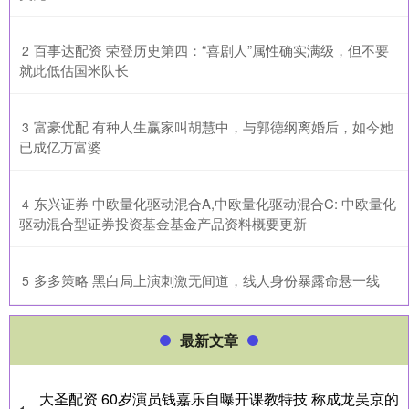
​百事达配资 荣登历史第四：“喜剧人”属性确实满级，但不要
2
就此低估国米队长
​富豪优配 有种人生赢家叫胡慧中，与郭德纲离婚后，如今她
3
已成亿万富婆
​东兴证券 中欧量化驱动混合A,中欧量化驱动混合C: 中欧量化
4
驱动混合型证券投资基金基金产品资料概要更新
​多多策略 黑白局上演刺激无间道，线人身份暴露命悬一线
5
最新文章
大圣配资 60岁演员钱嘉乐自曝开课教特技 称成龙吴京的