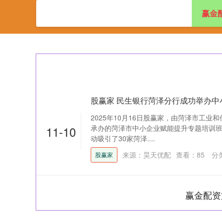
赢金
首页
赢金配资
股赢家 民生银行菏泽分行成功举办中
2025年10月16日股赢家，由菏泽市工
11-10
承办的菏泽市中小企业赋能提升专题培训
动吸引了30家菏泽....
来源：昊天优配
查看：
85
分
股赢家
赢金配资