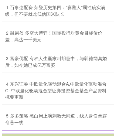
​百事达配资 荣登历史第四：“喜剧人”属性确实满
1
级，但不要就此低估国米队长
​融易盈 多空大博弈！国际投行对黄金目标价价
2
差，高达一千美元
​富豪优配 有种人生赢家叫胡慧中，与郭德纲离婚
3
后，如今她已成亿万富婆
​东兴证券 中欧量化驱动混合A,中欧量化驱动混合
4
C: 中欧量化驱动混合型证券投资基金基金产品资料
概要更新
​多多策略 黑白局上演刺激无间道，线人身份暴露
5
命悬一线