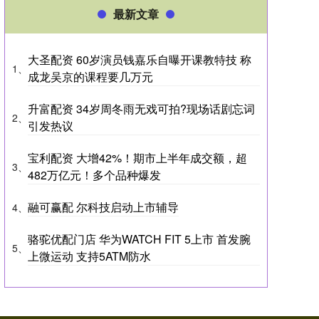
最新文章
大圣配资 60岁演员钱嘉乐自曝开课教特技 称
1、
成龙吴京的课程要几万元
升富配资 34岁周冬雨无戏可拍?现场话剧忘词
2、
引发热议
宝利配资 大增42%！期市上半年成交额，超
3、
482万亿元！多个品种爆发
融可赢配 尔科技启动上市辅导
4、
骆驼优配门店 华为WATCH FIT 5上市 首发腕
5、
上微运动 支持5ATM防水