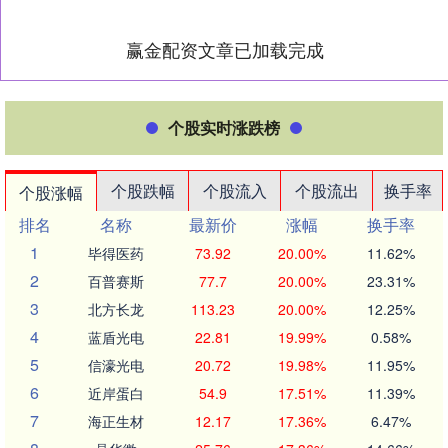
赢金配资文章已加载完成
个股实时涨跌榜
个股跌幅
个股流入
个股流出
换手率
个股涨幅
排名
名称
最新价
涨幅
换手率
1
毕得医药
73.92
20.00%
11.62%
2
百普赛斯
77.7
20.00%
23.31%
3
北方长龙
113.23
20.00%
12.25%
4
蓝盾光电
22.81
19.99%
0.58%
5
信濠光电
20.72
19.98%
11.95%
6
近岸蛋白
54.9
17.51%
11.39%
7
海正生材
12.17
17.36%
6.47%