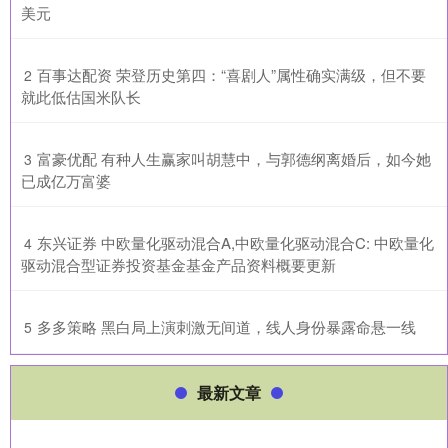
美元
​百事达配资 荣登历史第四：“喜剧人”属性确实满级，但不要
2
就此低估国米队长
​富豪优配 有种人生赢家叫胡慧中，与郭德纲离婚后，如今她
3
已成亿万富婆
​东兴证券 中欧量化驱动混合A,中欧量化驱动混合C: 中欧量化
4
驱动混合型证券投资基金基金产品资料概要更新
​多多策略 黑白局上演刺激无间道，线人身份暴露命悬一线
5
最新文章