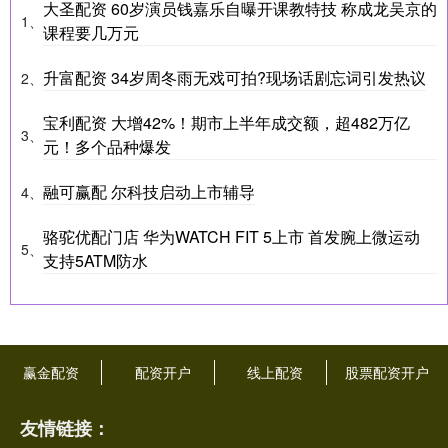
大圣配资 60岁演员钱嘉乐自曝开课教特技 称成龙吴京的
1、
课程要几万元
升富配资 34岁周冬雨无戏可拍?现场话剧忘词引发热议
2、
宝利配资 大增42%！期市上半年成交额，超482万亿
3、
元！多个品种爆发
融可赢配 尔科技启动上市辅导
4、
骆驼优配门店 华为WATCH FIT 5上市 首发腕上微运动
5、
支持5ATM防水
赢金配资
配资开户
线上配资
股票配资开户
友情链接：