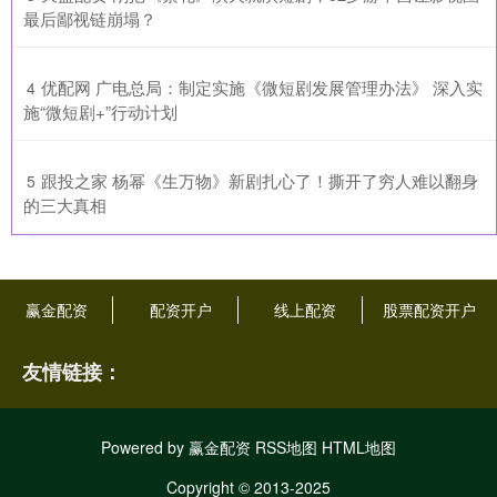
最后鄙视链崩塌？
​优配网 广电总局：制定实施《微短剧发展管理办法》 深入实
4
施“微短剧+”行动计划
​跟投之家 杨幂《生万物》新剧扎心了！撕开了穷人难以翻身
5
的三大真相
赢金配资
配资开户
线上配资
股票配资开户
友情链接：
Powered by
赢金配资
RSS地图
HTML地图
Copyright
© 2013-2025